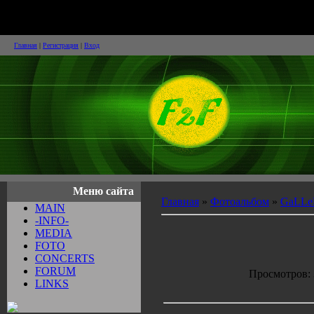
Face2Face и Достойные Вн
Главная
|
Регистрация
|
Вход
Меню сайта
Главная
»
Фотоальбом
»
GaLLeR
MAIN
-INFO-
MEDIA
FOTO
CONCERTS
FORUM
Просмотров: 3
LINKS