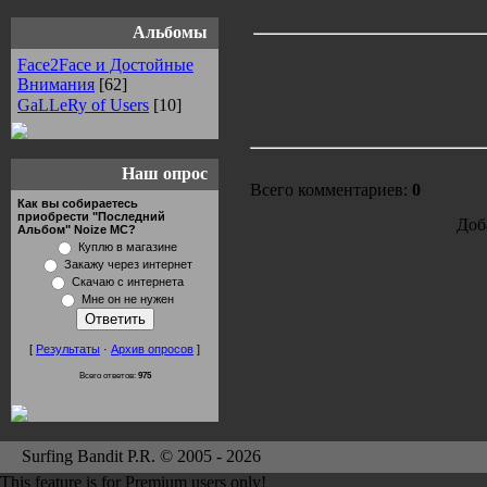
Альбомы
Face2Face и Достойные
Внимания
[62]
GaLLeRy of Users
[10]
Наш опрос
Всего комментариев:
0
Как вы собираетесь
приобрести "Последний
Доб
Альбом" Noize MC?
Куплю в магазине
Закажу через интернет
Скачаю с интернета
Мне он не нужен
[
Результаты
·
Архив опросов
]
Всего ответов:
975
Surfing Bandit P.R. © 2005 - 2026
This feature is for Premium users only!