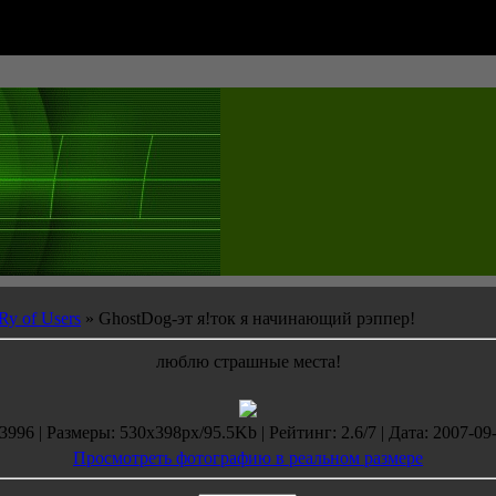
имания
y of Users
» GhostDog-эт я!ток я начинающий рэппер!
люблю страшные места!
996 | Размеры: 530x398px/95.5Kb | Рейтинг: 2.6/7 | Дата: 2007-09-
Просмотреть фотографию в реальном размере