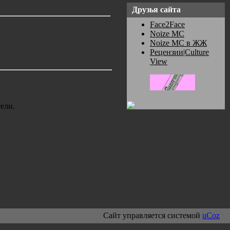
Друзья сайта
Face2Face
Noize MC
Noize MC в ЖЖ
Рецензии|Culture
View
ели.
Сайт управляется системой
uCoz