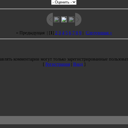
« Предыдущая
| [
1
]
2
3
4
5
6
7
8
9
|
Следующая »
авлять комментарии могут только зарегистрированные пользоват
[
Регистрация
|
Вход
]