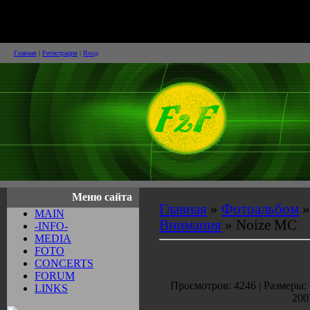
Face2Face и Достойные
Внимания
Главная
|
Регистрация
|
Вход
Меню сайта
Главная
»
Фотоальбом
MAIN
Внимания
» Noize MC
-INFO-
MEDIA
FOTO
CONCERTS
FORUM
Просмотров: 4246 | Размеры: 
LINKS
200