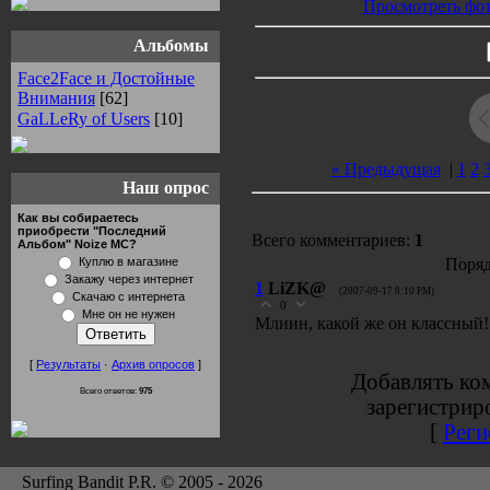
Просмотреть фот
Альбомы
Face2Face и Достойные
Внимания
[62]
GaLLeRy of Users
[10]
« Предыдущая
|
1
2
Наш опрос
Как вы собираетесь
приобрести "Последний
Всего комментариев:
1
Альбом" Noize MC?
Куплю в магазине
Поряд
Закажу через интернет
1
LiZK@
(2007-09-17 8:10 PM)
Скачаю с интернета
0
Мне он не нужен
Млиин, какой же он классный! 
[
Результаты
·
Архив опросов
]
Добавлять ко
Всего ответов:
975
зарегистрир
[
Реги
Surfing Bandit P.R. © 2005 - 2026