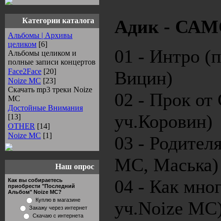
Категории каталога
Адик - САМ
Альбомы | Архивы
целиком
[6]
01 - Интро (
Альбомы целиком и
полные записи концертов
Face2Face
[20]
Вицин)
Noize MC
[23]
Скачать mp3 треки Noize
02 - Прок от
MC
Достойные Внимания
уч.Коровин)
[13]
OTHER
[14]
Noize MC
[1]
03 - Родителя
MC, Маська)
Наш опрос
04 - Как мно
Как вы собираетесь
приобрести "Последний
Альбом" Noize MC?
Куплю в магазине
уч.Noize MC
Закажу через интернет
Скачаю с интернета