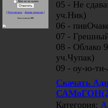
05 - Не сдава
Мне он не нужен
уч.Ник)
[
Результаты
·
Архив опросов
]
Всего ответов:
975
06 - пивОча
07 - Грешный
08 - Облако 
уч.Чупак)
09 - оу-ю-ти-
Скачать Ади
САМоГОН(20
Категория:
А