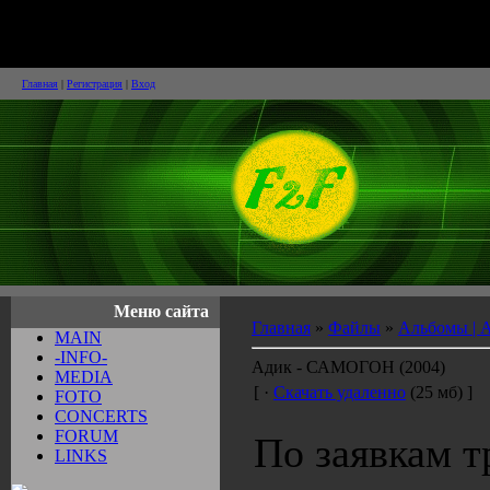
Face2Face и Достойные
Внимания
Главная
|
Регистрация
|
Вход
Меню сайта
Главная
»
Файлы
»
Альбомы | 
MAIN
-INFO-
Адик - САМОГОН (2004)
MEDIA
[ ·
Скачать удаленно
(25 мб) ]
FOTO
CONCERTS
FORUM
По заявкам т
LINKS